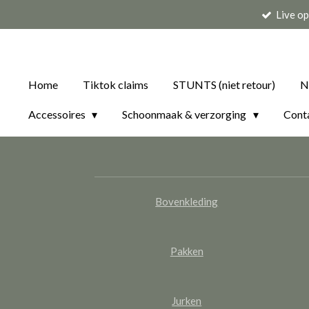
Live o
Ga
direct
naar
de
Home
Tiktok claims
STUNTS (niet retour)
N
hoofdinhoud
Accessoires
Schoonmaak & verzorging
Cont
Bovenkleding
Pakken
Jurken