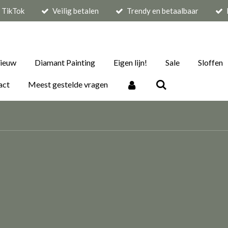
p TikTok
Veilig betalen
Trendy en betaalbaar
ieuw
Diamant Painting
Eigen lijn!
Sale
Sloffen
act
Meest gestelde vragen