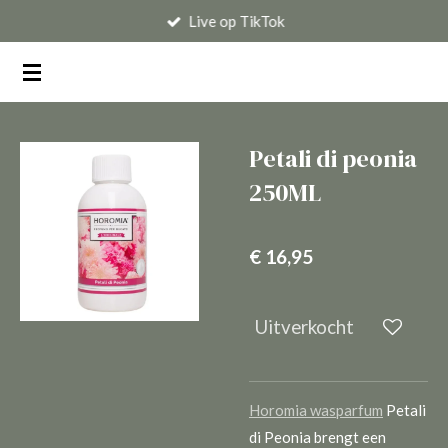
Live op TikTok
Ga
direct
naar
de
hoofdinhoud
Petali di peonia
250ML
€ 16,95
Uitverkocht
Horomia wasparfum
Petali
di Peonia brengt een