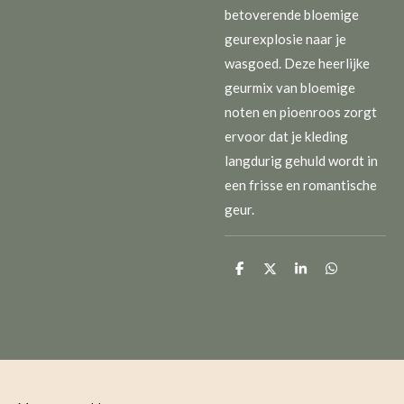
betoverende bloemige
geurexplosie naar je
wasgoed. Deze heerlijke
geurmix van bloemige
noten en pioenroos zorgt
ervoor dat je kleding
langdurig gehuld wordt in
een frisse en romantische
geur.
D
D
S
D
e
e
h
e
l
e
a
l
e
l
r
e
n
e
n