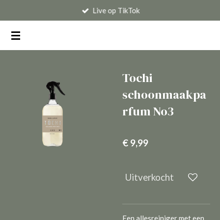
Live op TikTok
Ga
direct
naar
de
hoofdinhoud
Tochi
schoonmaakpa
rfum No3
€ 9,99
Uitverkocht
Een allesreiniger met een