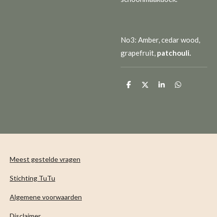
No3: Amber, cedar wood,
grapefruit,
patchouli.
D
D
S
D
e
e
h
e
l
e
a
l
e
l
r
e
n
e
n
Meest gestelde vragen
Stichting TuTu
Algemene voorwaarden
Disclaimer