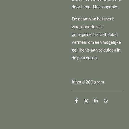
door Lenor Unstoppable.
De naam van het merk
waardoor deze is
geïnspireerd staat enkel
vermeld om een mogelijke
gelijkenis aan te duiden in
de geurnoten.
Inhoud 200 gram
D
D
S
D
e
e
h
e
l
e
a
l
e
l
r
e
n
e
n