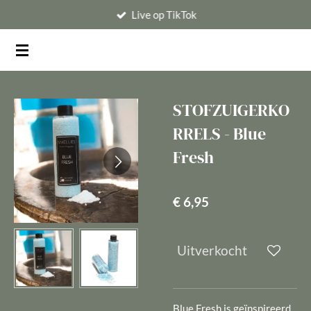
Live op TikTok
Ga
direct
naar
de
hoofdinhoud
STOFZUIGERKO
RRELS - Blue
Fresh
€ 6,95
Uitverkocht
Blue Fresh is geïnspireerd