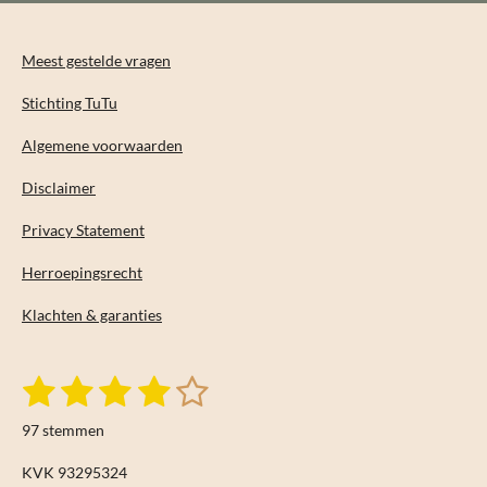
Meest gestelde vragen
Stichting TuTu
Algemene voorwaarden
Disclaimer
Privacy Statement
Herroepingsrecht
Klachten & garanties
1
2
3
4
5
S
R
t
s
s
s
s
s
a
e
97 stemmen
m
t
t
t
t
t
t
m
i
KVK 93295324
e