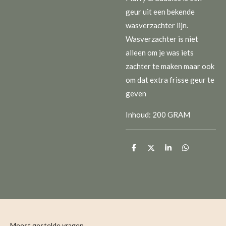
geur uit een bekende
wasverzachter lijn.
Wasverzachter is niet
alleen om je was iets
zachter te maken maar ook
om dat extra frisse geur te
geven
Inhoud: 200 GRAM
D
D
S
D
e
e
h
e
l
e
a
l
e
l
r
e
n
e
n
Meest gestelde vragen