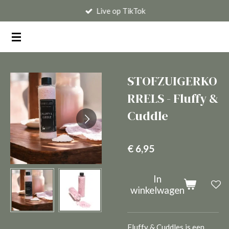
Live op TikTok
Ga
direct
naar
de
hoofdinhoud
STOFZUIGERKO
RRELS - Fluffy &
Cuddle
€ 6,95
In
winkelwagen
Fluffy & Cuddles is een