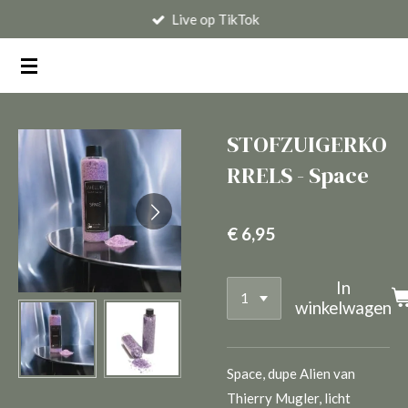
Live op TikTok
Ga
direct
naar
de
hoofdinhoud
STOFZUIGERKO
RRELS - Space
€ 6,95
In
winkelwagen
Space, dupe Alien van
Thierry Mugler, licht