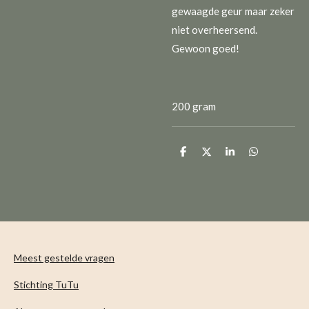
gewaagde geur maar zeker
niet overheersend.
Gewoon goed!
200 gram
D
D
S
D
e
e
h
e
l
e
a
l
e
l
r
e
n
e
n
Meest gestelde vragen
Stichting TuTu