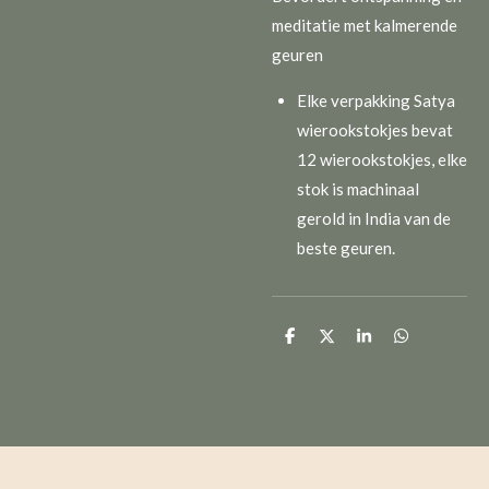
meditatie met kalmerende
geuren
Elke verpakking Satya
wierookstokjes bevat
12 wierookstokjes, elke
stok is machinaal
gerold in India van de
beste geuren.
D
D
S
D
e
e
h
e
l
e
a
l
e
l
r
e
n
e
n