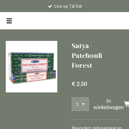
Live op TikTok
Ga
direct
naar
de
hoofdinhoud
Satya -
Patchouli
Forest
€ 2,50
In
winkelwagen
Bevordert ontspanning en