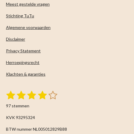
Meest gestelde vragen
Stichting TuTu
Algemene voorwaarden
Disclaimer
Privacy Statement
Herroepingsrecht
Klachten & garanties
1
2
3
4
5
S
R
t
s
s
s
s
s
a
e
97 stemmen
m
t
t
t
t
t
t
m
i
KVK 93295324
e
e
e
e
e
e
n
n
BTW nummer NL005012829B88
r
r
r
r
r
g