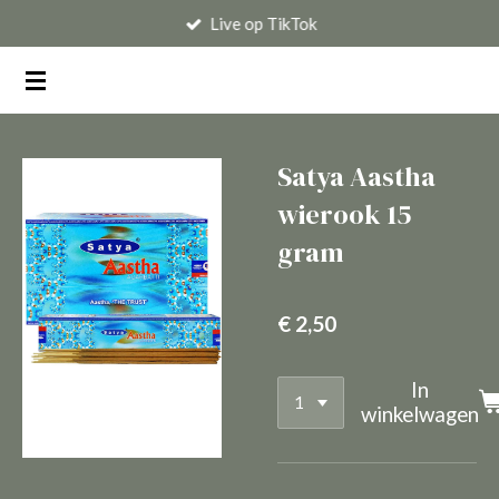
Live op TikTok
Ga
direct
naar
de
hoofdinhoud
Satya Aastha
wierook 15
gram
€ 2,50
In
winkelwagen