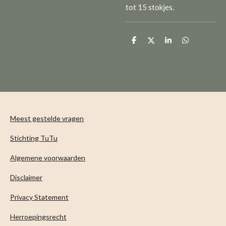
tot 15 stokjes.
D
D
S
D
e
e
h
e
l
e
a
l
e
l
r
e
n
e
n
Meest gestelde vragen
Stichting TuTu
Algemene voorwaarden
Disclaimer
Privacy Statement
Herroepingsrecht