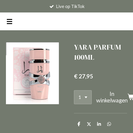
Live op TikTok
Ga
direct
naar
de
hoofdinhoud
YARA PARFUM
100ML
€ 27,95
In
winkelwagen
D
D
S
D
e
e
h
e