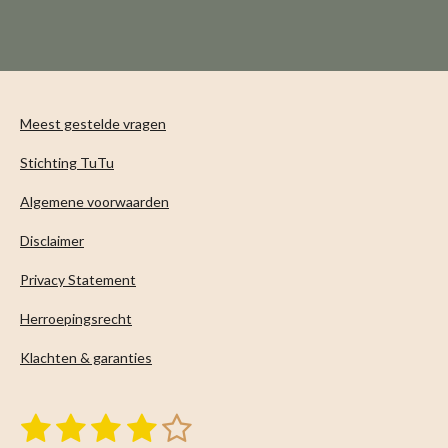
l
e
a
l
e
l
r
e
n
e
n
Meest gestelde vragen
Stichting TuTu
Algemene voorwaarden
Disclaimer
Privacy Statement
Herroepingsrecht
Klachten & garanties
1
2
3
4
5
S
R
t