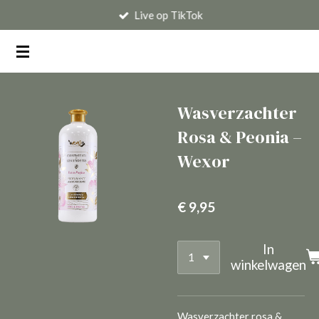
Live op TikTok
Ga
direct
naar
de
hoofdinhoud
Wasverzachter
Rosa & Peonia –
Wexor
€ 9,95
In
winkelwagen
Wasverzachter rosa &