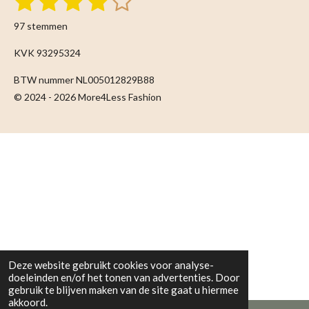
1
2
3
4
5
t
s
s
s
s
s
a
e
97 stemmen
m
t
t
t
t
t
t
m
i
KVK 93295324
e
e
e
e
e
e
n
n
BTW nummer NL005012829B88
r
r
r
r
r
g
© 2024 - 2026 More4Less Fashion
:
r
r
r
r
4
e
e
e
e
.
n
n
n
n
0
9
2
7
8
3
5
Deze website gebruikt cookies voor analyse-
0
doeleinden en/of het tonen van advertenties. Door
gebruik te blijven maken van de site gaat u hiermee
5
akkoord.
1