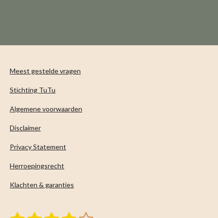
e
e
h
e
l
e
a
l
e
l
r
e
n
e
n
Meest gestelde vragen
Stichting TuTu
Algemene voorwaarden
Disclaimer
Privacy Statement
Herroepingsrecht
Klachten & garanties
S
R