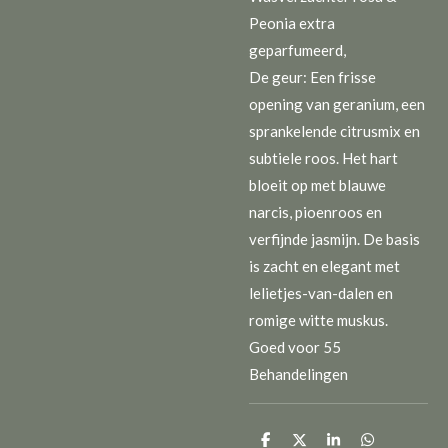
Peonia extra
geparfumeerd,
De geur: Een frisse
opening van geranium, een
sprankelende citrusmix en
subtiele roos. Het hart
bloeit op met blauwe
narcis, pioenroos en
verfijnde jasmijn. De basis
is zacht en elegant met
lelietjes-van-dalen en
romige witte muskus.
Goed voor 55
Behandelingen
D
D
S
D