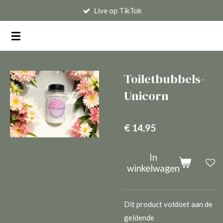
Live op TikTok
Ga
direct
naar
de
hoofdinhoud
Toiletbubbels-
Unicorn
€ 14,95
In
winkelwagen
Dit product voldoet aan de
geldende