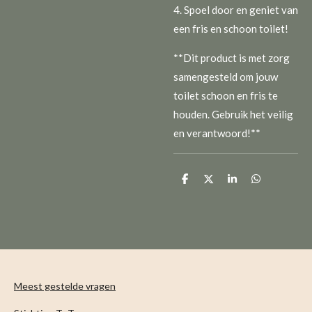
4. Spoel door en geniet van
een fris en schoon toilet!
**Dit product is met zorg
samengesteld om jouw
toilet schoon en fris te
houden. Gebruik het veilig
en verantwoord!**
D
D
S
D
e
e
h
e
l
e
a
l
e
l
r
e
n
e
n
Meest gestelde vragen