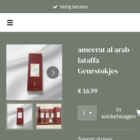
Veilig betalen
Ga
direct
naar
de
hoofdinhoud
ameerat al arab -
lataffa
Geurstokjes
€ 16,99
In
winkelwagen
Topnoot: druiven,