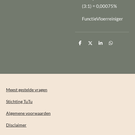
(3:1) = 0,00075%
FunctieVloerreiniger
D
D
S
D
e
e
h
e
l
e
a
l
e
l
r
e
n
e
n
Meest gestelde vragen
Stichting TuTu
Algemene voorwaarden
Disclaimer