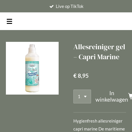
Live op TikTok
Ga
direct
naar
de
hoofdinhoud
Allesreiniger gel
– Capri Marine
€ 8,95
In
winkelwagen
Hygienfresh allesreiniger
capri marine De maritieme