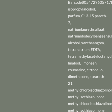
Barcode8054729635717In
isopropylalcohol,
parfum, C13-15 pareth-
7,
natriumlaurethsulfaat,
natriumdodecylbenzeensul
alcohol, xanthaangom,
tetranatrium-EDTA,
tetramethylacetyloctahydr
linalool, limoneen,
coumarine, citronellol,
dimethicone, steareth-
21,
methylchloroisothiazolinon
methylisothiazolinone.
methylchloorisothiazolinon
methylisothiazolinone