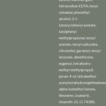
tetrasodium EDTA, hexyl
cinnamal, phenethyl
alcohol, 2-t-
iutylcyclohexyl acetate,
iutylphenyl
methylpropional, ienzyl
acetate, ienzyl salicylate,
citronellol, geraniol, ienzyl
ienzoate, dimethicone,
eugenol, tetrahydro-
methyl-methylpropyl)-
pyran-4-ol, tetramethyl
acetyloctahydronaphthalenes
alpha isomethyl ionone,
limonene, coumarin,
steareth-21, CI 74180,