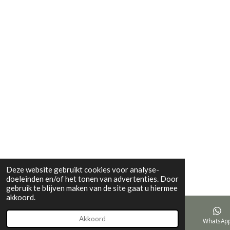
3
5
0
5
1
5
4
6
s
t
e
r
r
Deze website gebruikt cookies voor analyse-
e
doeleinden en/of het tonen van advertenties. Door
n
gebruik te blijven maken van de site gaat u hiermee
akkoord.
Akkoord
E-mailadres
TikTok
WhatsAp