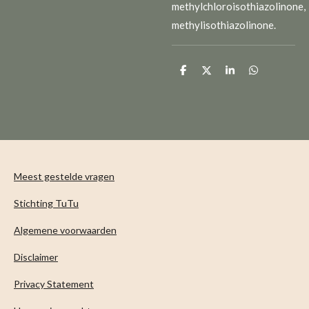
methylchloroisothiazolinone,
methylisothiazolinone.
D
D
S
D
e
e
h
e
l
e
a
l
e
l
r
e
n
e
n
Meest gestelde vragen
Stichting TuTu
Algemene voorwaarden
Disclaimer
Privacy Statement