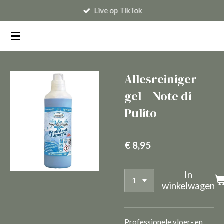
Live op TikTok
Ga
direct
naar
de
hoofdinhoud
Allesreiniger
gel – Note di
Pulito
€ 8,95
In
winkelwagen
Professionele vloer- en