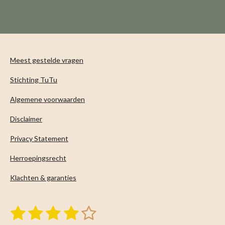
l
e
a
l
e
l
r
e
n
e
n
Meest gestelde vragen
Stichting TuTu
Algemene voorwaarden
Disclaimer
Privacy Statement
Herroepingsrecht
Klachten & garanties
1
2
3
4
5
S
R
t
a