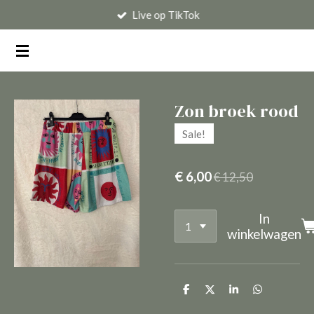
Live op TikTok
Ga
direct
naar
de
hoofdinhoud
Zon broek rood
Sale!
€ 6,00
€ 12,50
In
winkelwagen
D
D
S
D
e
e
h
e