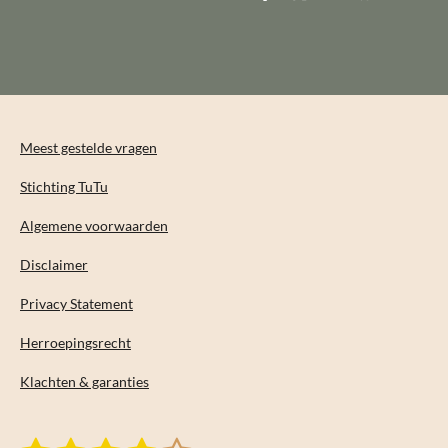
e
e
h
e
l
e
a
l
e
l
r
e
n
e
n
Meest gestelde vragen
Stichting TuTu
Algemene voorwaarden
Disclaimer
Privacy Statement
Herroepingsrecht
Klachten & garanties
S
R