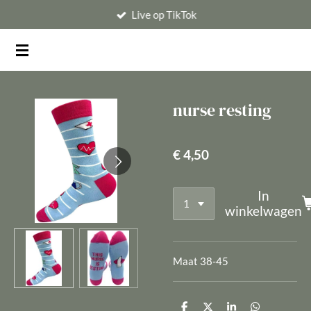
Live op TikTok
Ga
direct
naar
de
hoofdinhoud
nurse resting
€ 4,50
In
winkelwagen
Maat 38-45
D
D
S
D