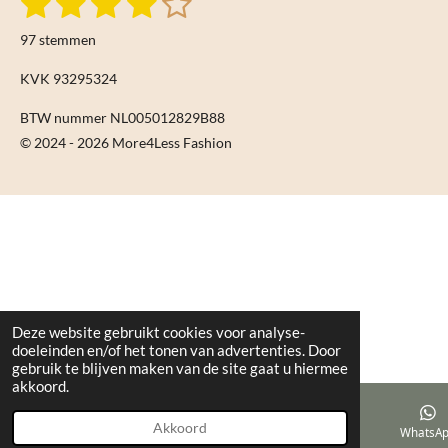
1
2
3
4
5
t
s
s
s
s
s
a
e
97 stemmen
m
t
t
t
t
t
t
m
i
KVK 93295324
e
e
e
e
e
e
n
n
BTW nummer NL005012829B88
r
r
r
r
r
g
© 2024 - 2026 More4Less Fashion
:
r
r
r
r
4
e
e
e
e
.
n
n
n
n
0
9
2
7
8
Deze website gebruikt cookies voor analyse-
doeleinden en/of het tonen van advertenties. Door
3
gebruik te blijven maken van de site gaat u hiermee
5
akkoord.
0
5
Akkoord
E-mailadres
TikTok
WhatsA