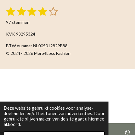
1
2
3
4
5
S
R
t
s
s
s
s
s
a
e
97 stemmen
m
t
t
t
t
t
t
m
i
KVK 93295324
e
e
e
e
e
e
n
n
BTW nummer NL005012829B88
r
r
r
r
r
g
© 2024 - 2026 More4Less Fashion
:
r
r
r
r
4
e
e
e
e
.
n
n
n
n
0
9
2
7
Deze website gebruikt cookies voor analyse-
8
doeleinden en/of het tonen van advertenties. Door
3
gebruik te blijven maken van de site gaat u hiermee
5
akkoord.
0