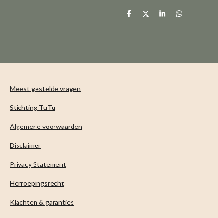
D
D
S
D
e
e
h
e
l
e
a
l
e
l
r
e
n
e
n
Meest gestelde vragen
Stichting TuTu
Algemene voorwaarden
Disclaimer
Privacy Statement
Herroepingsrecht
Klachten & garanties