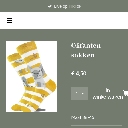
Live op TikTok
Ga
direct
naar
de
hoofdinhoud
Olifanten
sokken
€ 4,50
In
winkelwagen
Maat 38-45