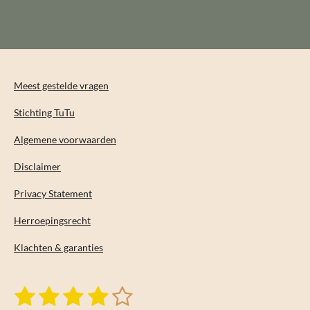
l
e
a
l
e
l
r
e
n
e
n
Meest gestelde vragen
Stichting TuTu
Algemene voorwaarden
Disclaimer
Privacy Statement
Herroepingsrecht
Klachten & garanties
1
2
3
4
5
S
R
t