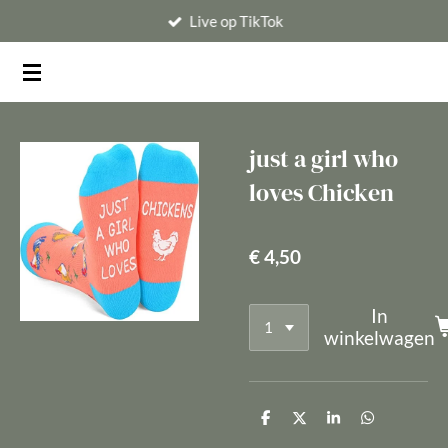
Live op TikTok
Ga
direct
naar
de
hoofdinhoud
just a girl who
loves Chicken
€ 4,50
In
winkelwagen
D
D
S
D
e
e
h
e