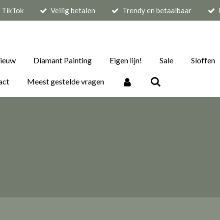
p TikTok
Veilig betalen
Trendy en betaalbaar
ieuw
Diamant Painting
Eigen lijn!
Sale
Sloffen
act
Meest gestelde vragen