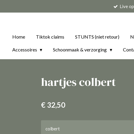
Live o
Ga
direct
naar
de
Home
Tiktok claims
STUNTS (niet retour)
N
hoofdinhoud
Accessoires
Schoonmaak & verzorging
Cont
hartjes colbert
€ 32,50
colbert