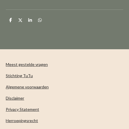
D
D
S
D
e
e
h
e
l
e
a
l
e
l
r
e
n
e
n
Meest gestelde vragen
Stichting TuTu
Algemene voorwaarden
Disclaimer
Privacy Statement
Herroepingsrecht