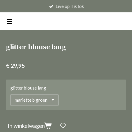
Live op TikTok
Ga
direct
naar
de
hoofdinhoud
glitter blouse lang
€ 29,95
glitter blouse lang
In winkelwagen