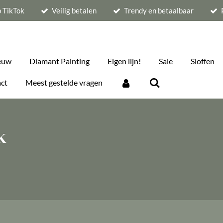
p TikTok
Veilig betalen
Trendy en betaalbaar
euw
Diamant Painting
Eigen lijn!
Sale
Sloffen
ct
Meest gestelde vragen
k