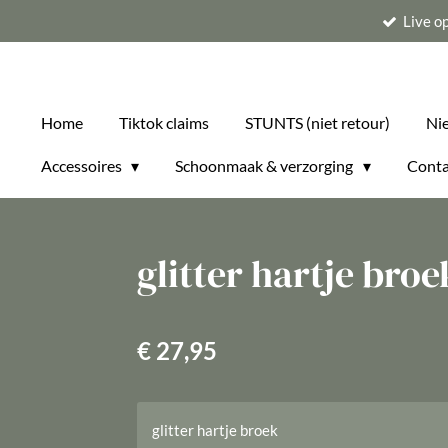
Live o
Ga
direct
naar
de
Home
Tiktok claims
STUNTS (niet retour)
Ni
hoofdinhoud
Accessoires
Schoonmaak & verzorging
Conta
glitter hartje broe
€ 27,95
glitter hartje broek