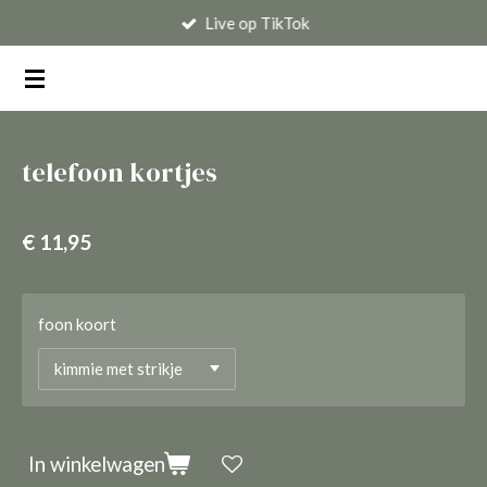
Live op TikTok
Ga
direct
naar
de
hoofdinhoud
telefoon kortjes
€ 11,95
foon koort
In winkelwagen