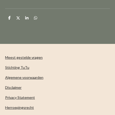
D
D
S
D
e
e
h
e
l
e
a
l
e
l
r
e
n
e
n
Meest gestelde vragen
Stichting TuTu
Algemene voorwaarden
Disclaimer
Privacy Statement
Herroepingsrecht