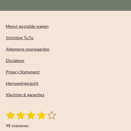
n
e
n
Meest gestelde vragen
Stichting TuTu
Algemene voorwaarden
Disclaimer
Privacy Statement
Herroepingsrecht
Klachten & garanties
1
2
3
4
5
S
R
t
s
s
s
s
s
a
e
98 stemmen
m
t