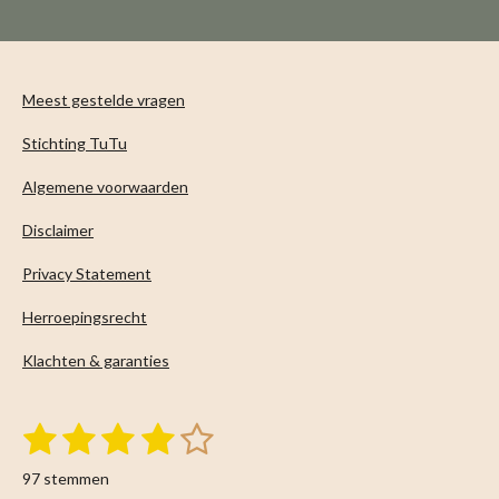
n
e
n
Meest gestelde vragen
Stichting TuTu
Algemene voorwaarden
Disclaimer
Privacy Statement
Herroepingsrecht
Klachten & garanties
1
2
3
4
5
S
R
t
s
s
s
s
s
a
e
97 stemmen
m
t