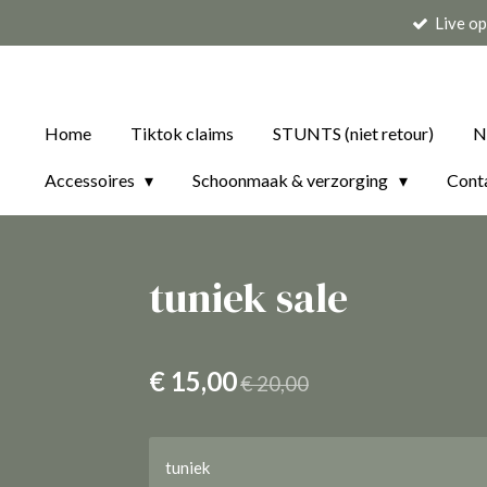
Live o
Ga
direct
naar
de
Home
Tiktok claims
STUNTS (niet retour)
N
hoofdinhoud
Accessoires
Schoonmaak & verzorging
Cont
tuniek sale
€ 15,00
€ 20,00
tuniek