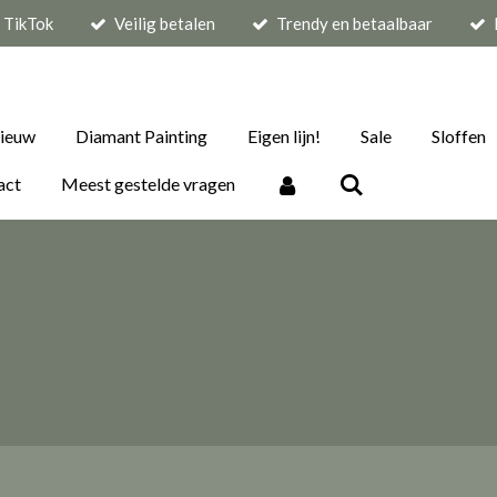
p TikTok
Veilig betalen
Trendy en betaalbaar
ieuw
Diamant Painting
Eigen lijn!
Sale
Sloffen
act
Meest gestelde vragen