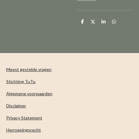
D
D
S
D
e
e
h
e
l
e
a
l
e
l
r
e
n
e
n
Meest gestelde vragen
Stichting TuTu
Algemene voorwaarden
Disclaimer
Privacy Statement
Herroepingsrecht