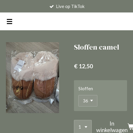
Live op TikTok
Ga
direct
naar
de
hoofdinhoud
Sloffen camel
€ 12,50
Sloffen
In
winkelwagen