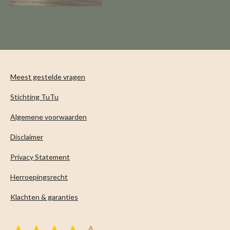
n
e
n
Meest gestelde vragen
Stichting TuTu
Algemene voorwaarden
Disclaimer
Privacy Statement
Herroepingsrecht
Klachten & garanties
S