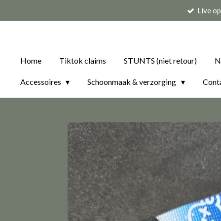
Live o
Ga
direct
naar
de
Home
Tiktok claims
STUNTS (niet retour)
N
hoofdinhoud
Accessoires
Schoonmaak & verzorging
Cont