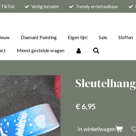
p TikTok
Veilig betalen
Trendy en betaalbaar
ieuw
Diamant Painting
Eigen lijn!
Sale
Sloffen
act
Meest gestelde vragen
Sleutelhang
€ 6,95
In winkelwagen