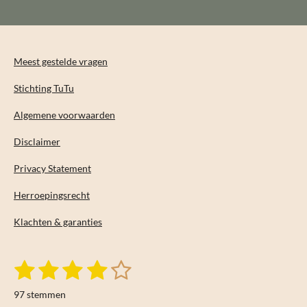
n
e
n
Meest gestelde vragen
Stichting TuTu
Algemene voorwaarden
Disclaimer
Privacy Statement
Herroepingsrecht
Klachten & garanties
1
2
3
4
5
S
R
t
s
s
s
s
s
a
e
97 stemmen
m
t