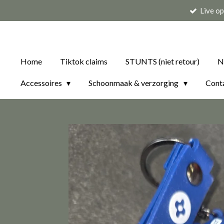
Live o
Ga
direct
naar
de
Home
Tiktok claims
STUNTS (niet retour)
N
hoofdinhoud
Accessoires
Schoonmaak & verzorging
Cont