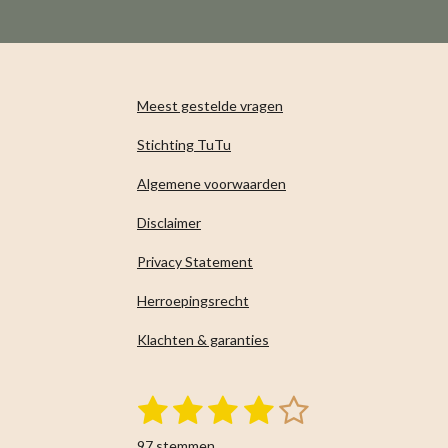
Meest gestelde vragen
Stichting TuTu
Algemene voorwaarden
Disclaimer
Privacy Statement
Herroepingsrecht
Klachten & garanties
1
2
3
4
5
S
R
t
s
s
s
s
s
a
e
97 stemmen