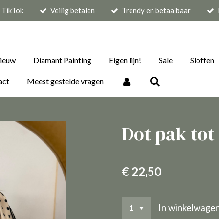
p TikTok
Veilig betalen
Trendy en betaalbaar
ieuw
Diamant Painting
Eigen lijn!
Sale
Sloffen
act
Meest gestelde vragen
Dot pak tot
€ 22,50
In winkelwage