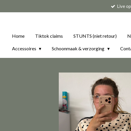
Live o
Ga
direct
naar
de
Home
Tiktok claims
STUNTS (niet retour)
N
hoofdinhoud
Accessoires
Schoonmaak & verzorging
Cont