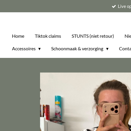
Live o
Ga
direct
naar
de
Home
Tiktok claims
STUNTS (niet retour)
Ni
hoofdinhoud
Accessoires
Schoonmaak & verzorging
Conta