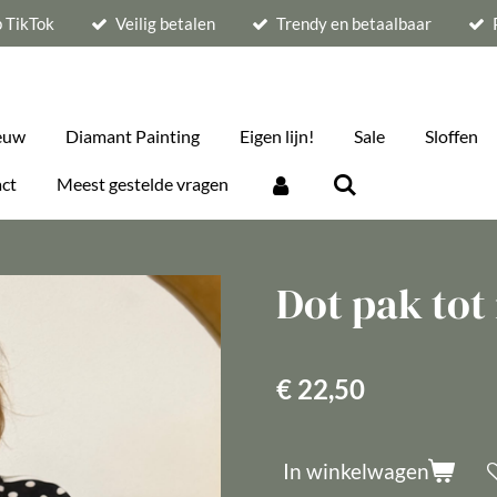
p TikTok
Veilig betalen
Trendy en betaalbaar
euw
Diamant Painting
Eigen lijn!
Sale
Sloffen
ct
Meest gestelde vragen
Dot pak tot
€ 22,50
In winkelwagen