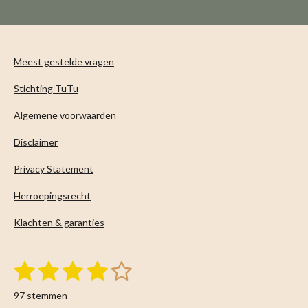
n
e
n
Meest gestelde vragen
Stichting TuTu
Algemene voorwaarden
Disclaimer
Privacy Statement
Herroepingsrecht
Klachten & garanties
1
2
3
4
5
S
R
t
s
s
s
s
s
a
e
97 stemmen
m
t