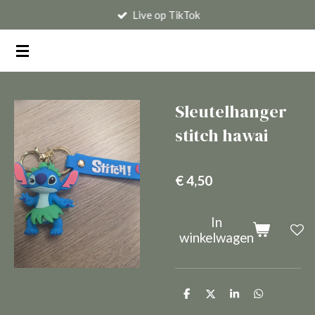
Live op TikTok
Ga
direct
naar
de
hoofdinhoud
Sleutelhanger
stitch hawai
€ 4,50
In
winkelwagen
D
D
S
D
e
e
h
e