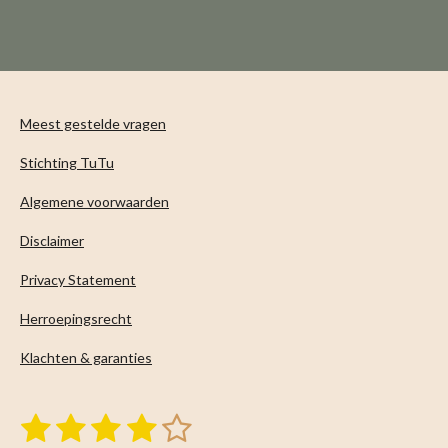
l
e
a
l
e
l
r
e
n
e
n
Meest gestelde vragen
Stichting TuTu
Algemene voorwaarden
Disclaimer
Privacy Statement
Herroepingsrecht
Klachten & garanties
1
2
3
4
5
S
R
t