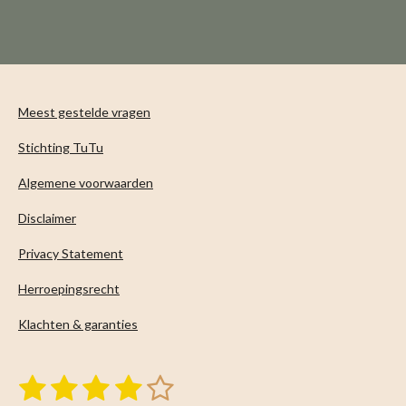
l
e
a
l
e
l
r
e
n
e
n
Meest gestelde vragen
Stichting TuTu
Algemene voorwaarden
Disclaimer
Privacy Statement
Herroepingsrecht
Klachten & garanties
1
2
3
4
5
S
R
t