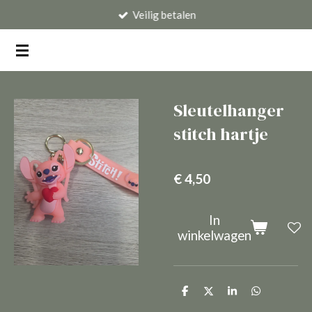
Veilig betalen
Ga
direct
naar
de
hoofdinhoud
Sleutelhanger
stitch hartje
€ 4,50
In
winkelwagen
D
D
S
D
e
e
h
e