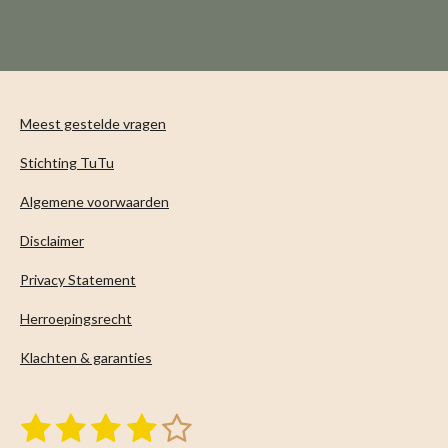
l
e
a
l
e
l
r
e
n
e
n
Meest gestelde vragen
Stichting TuTu
Algemene voorwaarden
Disclaimer
Privacy Statement
Herroepingsrecht
Klachten & garanties
1
2
3
4
5
S
R
t