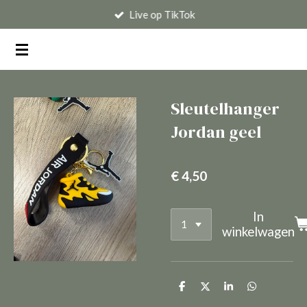
Live op TikTok
Ga
direct
naar
de
hoofdinhoud
Sleutelhanger
Jordan geel
€ 4,50
In
winkelwagen
D
D
S
D
e
e
h
e