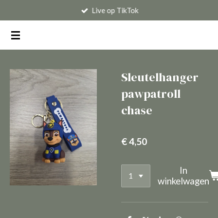
Live op TikTok
Ga
direct
naar
de
hoofdinhoud
Sleutelhanger
pawpatroll
chase
€ 4,50
In
winkelwagen