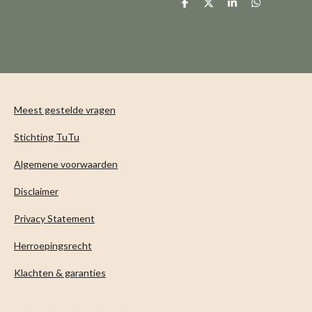
D
D
S
D
e
e
h
e
l
e
a
l
e
l
r
e
n
e
n
Meest gestelde vragen
Stichting TuTu
Algemene voorwaarden
Disclaimer
Privacy Statement
Herroepingsrecht
Klachten & garanties