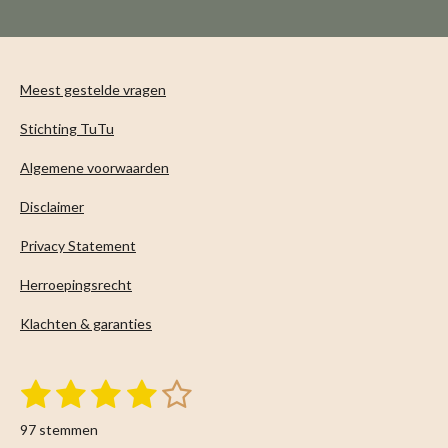
n
e
n
Meest gestelde vragen
Stichting TuTu
Algemene voorwaarden
Disclaimer
Privacy Statement
Herroepingsrecht
Klachten & garanties
1
2
3
4
5
S
R
t
s
s
s
s
s
a
e
97 stemmen
m
t