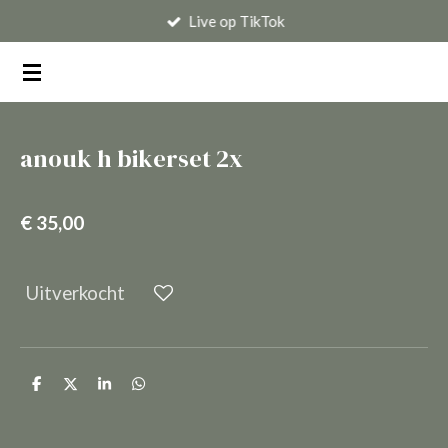
Live op TikTok
Ga
direct
naar
de
hoofdinhoud
anouk h bikerset 2x
€ 35,00
Uitverkocht
D
D
S
D
e
e
h
e
l
e
a
l
e
l
r
e