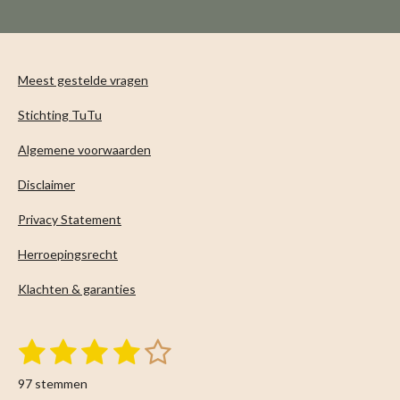
n
e
n
Meest gestelde vragen
Stichting TuTu
Algemene voorwaarden
Disclaimer
Privacy Statement
Herroepingsrecht
Klachten & garanties
1
2
3
4
5
S
R
t
s
s
s
s
s
a
e
97 stemmen
m
t