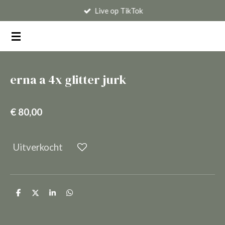
Live op TikTok
Ga
direct
naar
de
hoofdinhoud
erna a 4x glitter jurk
€ 80,00
Uitverkocht
D
D
S
D
e
e
h
e
l
e
a
l
e
l
r
e