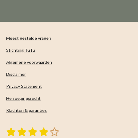
l
e
a
l
e
l
r
e
n
e
n
Meest gestelde vragen
Stichting TuTu
Algemene voorwaarden
Disclaimer
Privacy Statement
Herroepingsrecht
Klachten & garanties
1
2
3
4
5
S
R
t