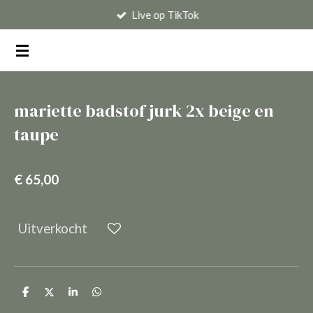
Live op TikTok
Ga
direct
naar
de
hoofdinhoud
mariette badstof jurk 2x beige en
taupe
€ 65,00
Uitverkocht
D
D
S
D
e
e
h
e